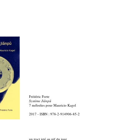
Frédéric Forte
Système
Jiǎnpǔ
7 mélodies pour Mauricio Kagel
2017 - ISBN : 978-2-914906-85-2
un tract jeté au pif du jour